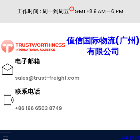
跳
工作时间 : 周一到周五
GMT+8 9 AM – 6 PM
至
内
容
值信国际物流(广州)
有限公司
电子邮箱
sales@trust-freight.com
联系电话
+86 186 6503 8749
业务咨询