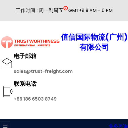
跳
工作时间 : 周一到周五
GMT+8 9 AM – 6 PM
至
内
容
值信国际物流(广州)
有限公司
电子邮箱
sales@trust-freight.com
联系电话
+86 186 6503 8749
业务咨询