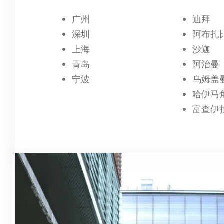
广州
迪拜
深圳
阿布扎
上海
沙迦
青岛
阿治曼
宁波
乌姆盖
哈伊马
富查伊