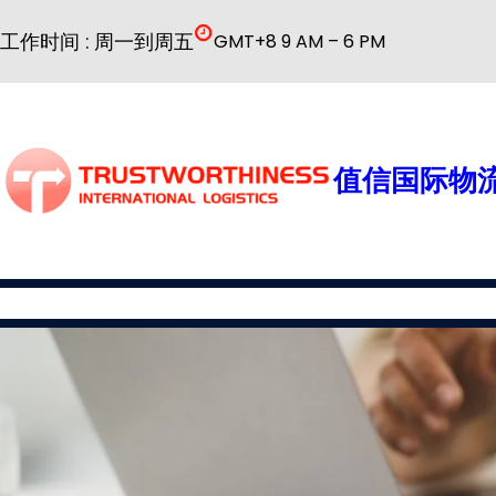
跳
工作时间 : 周一到周五
GMT+8 9 AM – 6 PM
至
内
容
值信国际物流
国际物流
公司简介
物流服务
普货解决方案
特殊货物解决方