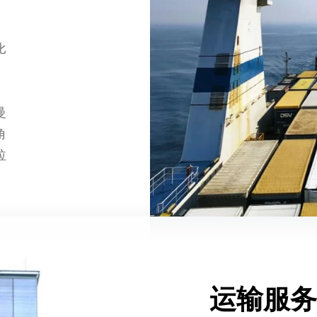
比
曼
角
拉
运输服