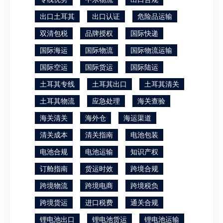
出口土耳其
出口认证
危险品运输
双清包税
品牌授权
国际快递
国际海运
国际物流
国际物流运输
国际空运
国际货运
国际陆运
土耳其专线
土耳其出口
土耳其清关
土耳其物流
应急处理
海关查验
海关清关
海外仓
海运渠道
清关成本
清关指南
电池包装
电池合规
电池运输
知识产权
订舱指南
货运时效
跨境合规
跨境物流
跨境电商
跨境税负
跨境货运
进口税费
通关合规
锂电池出口
锂电池货运
锂电池运输