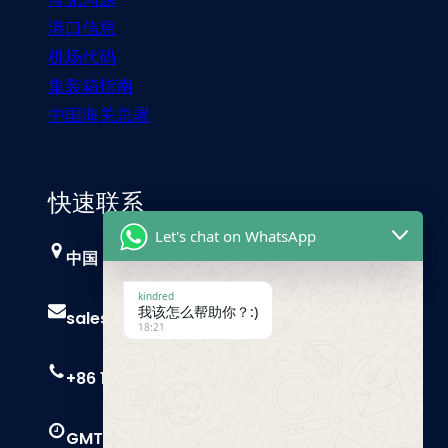
港口信息
机场代码
集装箱指南
中国海关总署
快速联系
Let's chat on WhatsApp
中国，广州
kindred
我该怎么帮助你？:)
sales@trust-freight.com
18:21
+86 186 6503 8749
GMT+8 9 AM – 6 PM