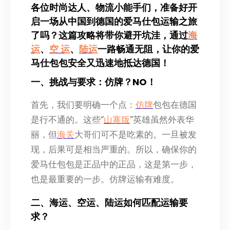
各位时尚达人、物流小能手们，准备好开
启一场从中国到德国的爱马仕包运输之旅
了吗？这篇攻略将带你避开坑洼，通过
海
运
、
空 运
、
陆运
一路畅通无阻，让你的爱
马仕包包安全又迅速地抵达德国！
一、挑战与要求：仿牌？NO！
首先，我们要明确一个点：
仿牌
包包在德国
是行不通的。这些“
山寨版
”英雄虽然外表华
丽，但
海关
大哥们可不是吃素的。一旦被发
现，后果可是相当严重的。所以，确保你的
爱马仕包包是正品中的正品，这是第一步，
也是最重要的一步。仿牌运输有难度。
二、海运、空运、陆运如何匹配运输要
求？