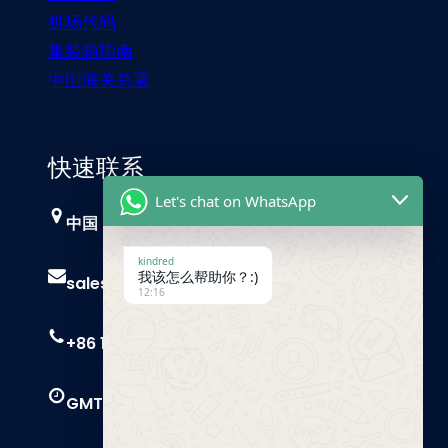
机场代码
集装箱指南
中国海关总署
快速联系
Let's chat on WhatsApp
中国，广州
kindred
我该怎么帮助你？:)
sales@trust-freight.com
12:16
+86 186 6503 8749
GMT+8 9 AM – 6 PM