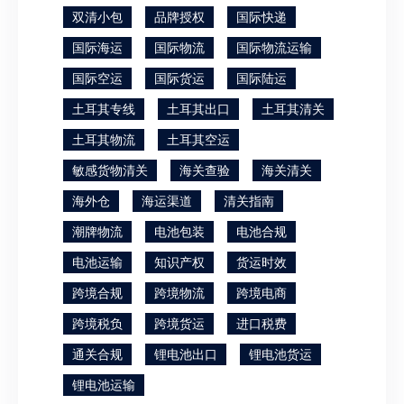
双清小包
品牌授权
国际快递
国际海运
国际物流
国际物流运输
国际空运
国际货运
国际陆运
土耳其专线
土耳其出口
土耳其清关
土耳其物流
土耳其空运
敏感货物清关
海关查验
海关清关
海外仓
海运渠道
清关指南
潮牌物流
电池包装
电池合规
电池运输
知识产权
货运时效
跨境合规
跨境物流
跨境电商
跨境税负
跨境货运
进口税费
通关合规
锂电池出口
锂电池货运
锂电池运输