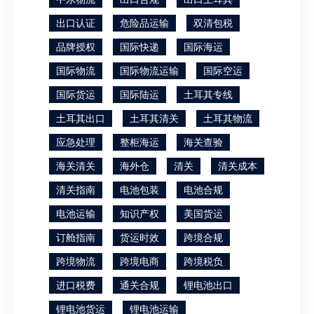
出口认证
危险品运输
双清包税
品牌授权
国际快递
国际海运
国际物流
国际物流运输
国际空运
国际货运
国际陆运
土耳其专线
土耳其出口
土耳其清关
土耳其物流
应急处理
整柜海运
海关查验
海关清关
海外仓
清关
清关成本
清关指南
电池包装
电池合规
电池运输
知识产权
美国货运
订舱指南
货运时效
跨境合规
跨境物流
跨境电商
跨境税负
进口税费
通关合规
锂电池出口
锂电池货运
锂电池运输