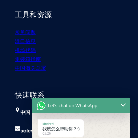
工具和资源
常见问题
港口信息
机场代码
集装箱指南
中国海关总署
快速联系
Let's chat on WhatsApp
中国，广州
kindred
我该怎么帮助你？:)
sales@trust-freight.com
05:26