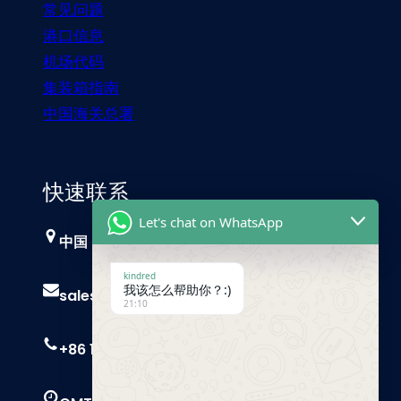
常见问题
港口信息
机场代码
集装箱指南
中国海关总署
快速联系
Let's chat on WhatsApp
中国，广州
kindred
我该怎么帮助你？:)
sales@trust-freight.com
21:10
+86 186 6503 8749