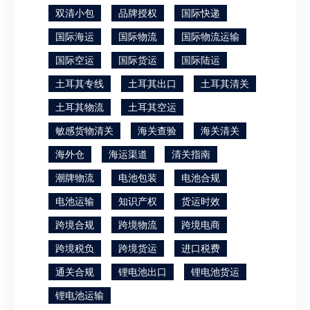
双清小包
品牌授权
国际快递
国际海运
国际物流
国际物流运输
国际空运
国际货运
国际陆运
土耳其专线
土耳其出口
土耳其清关
土耳其物流
土耳其空运
敏感货物清关
海关查验
海关清关
海外仓
海运渠道
清关指南
潮牌物流
电池包装
电池合规
电池运输
知识产权
货运时效
跨境合规
跨境物流
跨境电商
跨境税负
跨境货运
进口税费
通关合规
锂电池出口
锂电池货运
锂电池运输