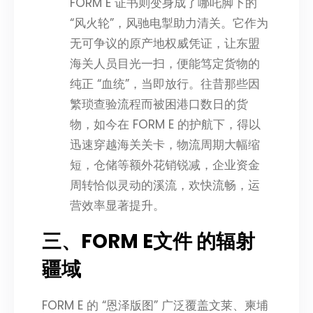
FORM E 证书则变身成了哪吒脚下的
“风火轮”，风驰电掣助力清关。它作为
无可争议的原产地权威凭证，让东盟
海关人员目光一扫，便能笃定货物的
纯正 “血统”，当即放行。往昔那些因
繁琐查验流程而被困港口数日的货
物，如今在 FORM E 的护航下，得以
迅速穿越海关关卡，物流周期大幅缩
短，仓储等额外花销锐减，企业资金
周转恰似灵动的溪流，欢快流畅，运
营效率显著提升。
三、FORM E文件 的辐射
疆域
FORM E 的 “恩泽版图” 广泛覆盖文莱、柬埔