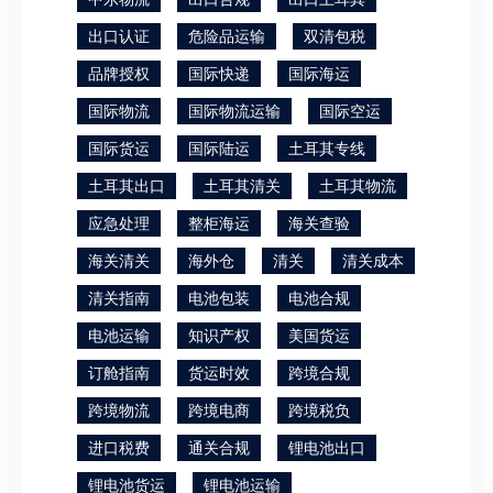
出口认证
危险品运输
双清包税
品牌授权
国际快递
国际海运
国际物流
国际物流运输
国际空运
国际货运
国际陆运
土耳其专线
土耳其出口
土耳其清关
土耳其物流
应急处理
整柜海运
海关查验
海关清关
海外仓
清关
清关成本
清关指南
电池包装
电池合规
电池运输
知识产权
美国货运
订舱指南
货运时效
跨境合规
跨境物流
跨境电商
跨境税负
进口税费
通关合规
锂电池出口
锂电池货运
锂电池运输