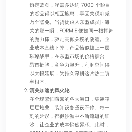
协定蓝图，涵盖多达约 7000 个税目
的货品得以相互施惠，享受关税削减
乃至豁免。当货物踏入东盟成员国海
关的那一瞬，FORM E 便如同一根挥舞
的魔力棒，驱走高额关税的阴霾。企
业成本直线下降，产品恰似披上一层
璀璨战甲，在东盟市场的价格擂台上
昂首挺胸，竞争力飙升，利润空间得
以大幅延展，为持久深耕这片热土筑
牢根基。
清关加速的风火轮
在全球繁忙喧嚣的各大港口，集装箱
层层堆叠，装卸设备昼夜不停。每一
刻的延误，都似沙漏中不断流逝的细
沙，让企业的成本悄然累积。此时，