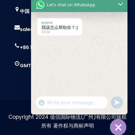
Let's chat on WhatsApp
中国，广州
kindred
我该怎么帮助你？:)
sales@trust-freight.com
03:24
+86 186 6503 8749
GMT+8 9 AM – 6 PM
"+chaty_settings.lang.emoji_picker+"
Send
WhatsApp
Message
Copyright 2024 值信国际物流(广州)有限公司版权
所有 著作权与商标声明