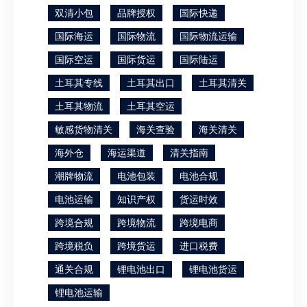
双清小包
品牌授权
国际快递
国际海运
国际物流
国际物流运输
国际空运
国际货运
国际陆运
土耳其专线
土耳其出口
土耳其清关
土耳其物流
土耳其空运
敏感货物清关
海关查验
海关清关
海外仓
海运渠道
清关指南
潮牌物流
电池包装
电池合规
电池运输
知识产权
货运时效
跨境合规
跨境物流
跨境电商
跨境税负
跨境货运
进口税费
通关合规
锂电池出口
锂电池货运
锂电池运输