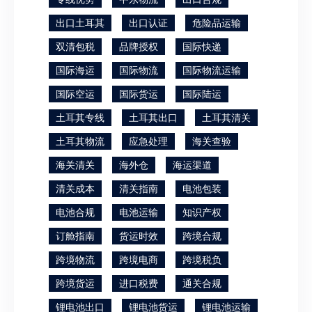
出口土耳其
出口认证
危险品运输
双清包税
品牌授权
国际快递
国际海运
国际物流
国际物流运输
国际空运
国际货运
国际陆运
土耳其专线
土耳其出口
土耳其清关
土耳其物流
应急处理
海关查验
海关清关
海外仓
海运渠道
清关成本
清关指南
电池包装
电池合规
电池运输
知识产权
订舱指南
货运时效
跨境合规
跨境物流
跨境电商
跨境税负
跨境货运
进口税费
通关合规
锂电池出口
锂电池货运
锂电池运输