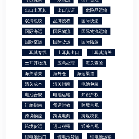
出口土耳其
出口认证
危险品运输
双清包税
品牌授权
国际快递
国际海运
国际物流
国际物流运输
国际空运
国际货运
国际陆运
土耳其专线
土耳其出口
土耳其清关
土耳其物流
应急处理
海关查验
海关清关
海外仓
海运渠道
清关成本
清关指南
电池包装
电池合规
电池运输
知识产权
订舱指南
货运时效
跨境合规
跨境物流
跨境电商
跨境税负
跨境货运
进口税费
通关合规
锂电池出口
锂电池货运
锂电池运输