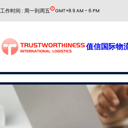
跳
工作时间 : 周一到周五
GMT+8 9 AM – 6 PM
至
内
容
值信国际物流
国际物流
公司简介
物流服务
普货解决方案
特殊货物解决方