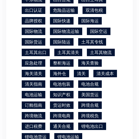
出口认证
危险品运输
双清包税
品牌授权
国际快递
国际海运
国际物流
国际物流运输
国际空运
国际货运
国际陆运
土耳其专线
土耳其出口
土耳其清关
土耳其物流
应急处理
整柜海运
海关查验
海关清关
海外仓
清关
清关成本
清关指南
电池包装
电池合规
电池运输
知识产权
美国货运
订舱指南
货运时效
跨境合规
跨境物流
跨境电商
跨境税负
进口税费
通关合规
锂电池出口
锂电池货运
锂电池运输