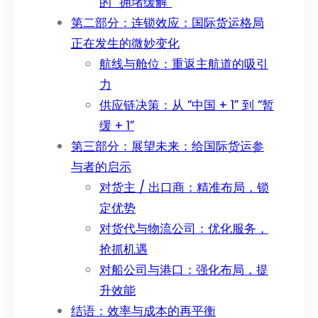
的 “拥堵缓解”
第二部分：连锁效应：国际货运格局
正在发生的微妙变化
航线与舱位：重返主航道的吸引
力
供应链决策：从 “中国 + 1” 到 “暂
缓 + 1”
第三部分：展望未来：给国际货运参
与者的启示
对货主 / 出口商：精准布局，锁
定优势
对货代与物流公司：优化服务，
抢抓机遇
对船公司与港口：强化布局，提
升效能
结语：效率与成本的再平衡