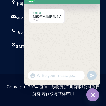
中国，广州
kindred
我该怎么帮助你？:)
sales@trust-freight.com
01:43
+86 186 6503 8749
GMT+8 9 AM – 6 PM
"+chaty_settings.lang.emoji_picker+"
Send
WhatsApp
Message
Copyright 2024 值信国际物流(广州)有限公司版权
所有 著作权与商标声明
Hide