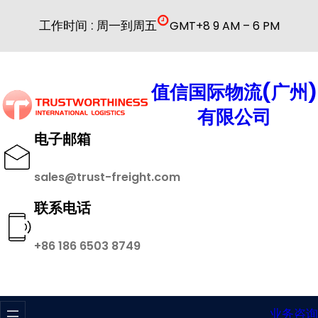
跳
工作时间 : 周一到周五
GMT+8 9 AM – 6 PM
至
内
容
值信国际物流(广州)
有限公司
电子邮箱
sales@trust-freight.com
联系电话
+86 186 6503 8749
业务咨询