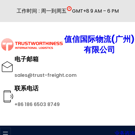
跳
工作时间 : 周一到周五
GMT+8 9 AM – 6 PM
至
内
容
值信国际物流(广州)
有限公司
电子邮箱
sales@trust-freight.com
联系电话
+86 186 6503 8749
业务咨询