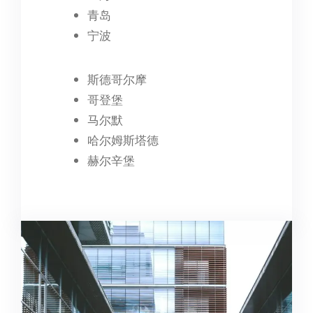
青岛
宁波
斯德哥尔摩
哥登堡
马尔默
哈尔姆斯塔德
赫尔辛堡