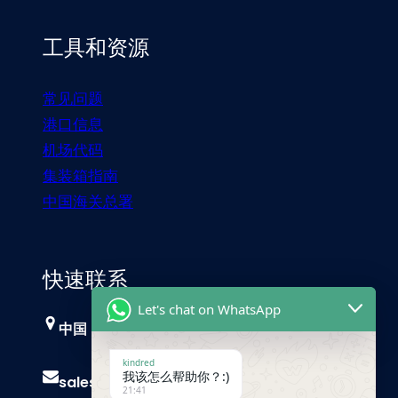
工具和资源
常见问题
港口信息
机场代码
集装箱指南
中国海关总署
快速联系
Let's chat on WhatsApp
中国，广州
kindred
我该怎么帮助你？:)
sales@trust-freight.com
21:41