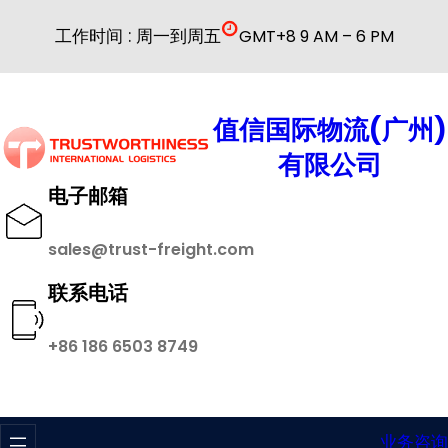
跳
工作时间 : 周一到周五
GMT+8 9 AM – 6 PM
至
内
容
值信国际物流(广州)
有限公司
电子邮箱
sales@trust-freight.com
联系电话
+86 186 6503 8749
业务咨询