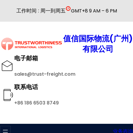
跳
工作时间 : 周一到周五
GMT+8 9 AM – 6 PM
至
内
容
值信国际物流(广州)
有限公司
电子邮箱
sales@trust-freight.com
联系电话
+86 186 6503 8749
业务咨询