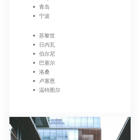
青岛
宁波
苏黎世
日内瓦
伯尔尼
巴塞尔
洛桑
卢塞恩
温特图尔