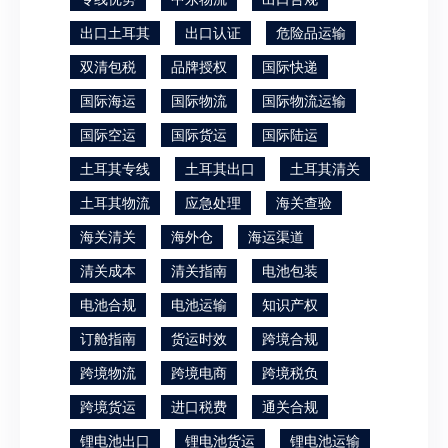
出口土耳其
出口认证
危险品运输
双清包税
品牌授权
国际快递
国际海运
国际物流
国际物流运输
国际空运
国际货运
国际陆运
土耳其专线
土耳其出口
土耳其清关
土耳其物流
应急处理
海关查验
海关清关
海外仓
海运渠道
清关成本
清关指南
电池包装
电池合规
电池运输
知识产权
订舱指南
货运时效
跨境合规
跨境物流
跨境电商
跨境税负
跨境货运
进口税费
通关合规
锂电池出口
锂电池货运
锂电池运输