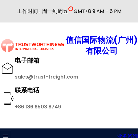
跳
工作时间 : 周一到周五
GMT+8 9 AM – 6 PM
至
内
容
值信国际物流(广州)
有限公司
电子邮箱
sales@trust-freight.com
联系电话
+86 186 6503 8749
业务咨询