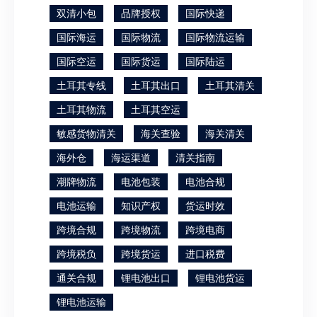
双清小包
品牌授权
国际快递
国际海运
国际物流
国际物流运输
国际空运
国际货运
国际陆运
土耳其专线
土耳其出口
土耳其清关
土耳其物流
土耳其空运
敏感货物清关
海关查验
海关清关
海外仓
海运渠道
清关指南
潮牌物流
电池包装
电池合规
电池运输
知识产权
货运时效
跨境合规
跨境物流
跨境电商
跨境税负
跨境货运
进口税费
通关合规
锂电池出口
锂电池货运
锂电池运输