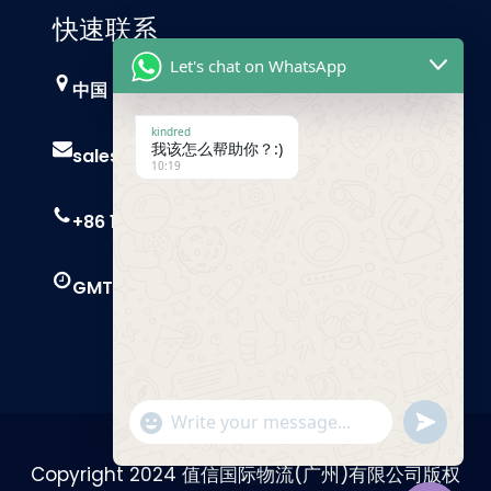
快速联系
Let's chat on WhatsApp
中国，广州
kindred
我该怎么帮助你？:)
sales@trust-freight.com
10:19
+86 186 6503 8749
GMT+8 9 AM – 6 PM
"+chaty_settings.lang.emoji_picker+"
Send
WhatsApp
Message
Copyright 2024 值信国际物流(广州)有限公司版权