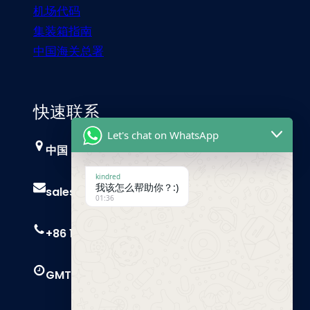
机场代码
集装箱指南
中国海关总署
快速联系
Let's chat on WhatsApp
中国，广州
kindred
我该怎么帮助你？:)
sales@trust-freight.com
01:36
+86 186 6503 8749
GMT+8 9 AM – 6 PM