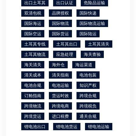
出口土耳其
出口认证
危险品运输
双清包税
品牌授权
国际快递
国际海运
国际物流
国际物流运输
国际空运
国际货运
国际陆运
土耳其专线
土耳其出口
土耳其清关
土耳其物流
应急处理
海关查验
海关清关
海外仓
海运渠道
清关成本
清关指南
电池包装
电池合规
电池运输
知识产权
订舱指南
货运时效
跨境合规
跨境物流
跨境电商
跨境税负
跨境货运
进口税费
通关合规
锂电池出口
锂电池货运
锂电池运输