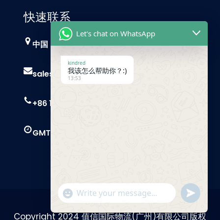
快速联系
Let's chat on WhatsApp
中国，广州
kindred
我该怎么帮助你？:)
sales@trust-freight.com
13:53
+86 186 6503 8749
GMT+8 9 AM – 6 PM
"+chaty_settings.lang.emoji_picker+"
Send
WhatsApp
Message
Copyright 2024 值信国际物流(广州)有限公司版权