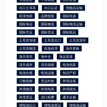
出口土耳其
出口认证
危险品运输
双清包税
品牌授权
国际快递
国际海运
国际物流
国际物流运输
国际空运
国际货运
国际陆运
土耳其专线
土耳其出口
土耳其清关
土耳其物流
应急处理
海关查验
海关清关
海外仓
海运渠道
清关成本
清关指南
电池包装
电池合规
电池运输
知识产权
订舱指南
货运时效
跨境合规
跨境物流
跨境电商
跨境税负
跨境货运
进口税费
通关合规
锂电池出口
锂电池货运
锂电池运输