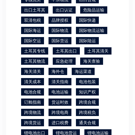
出口土耳其
出口认证
危险品运输
双清包税
品牌授权
国际快递
国际海运
国际物流
国际物流运输
国际空运
国际货运
国际陆运
土耳其专线
土耳其出口
土耳其清关
土耳其物流
应急处理
海关查验
海关清关
海外仓
海运渠道
清关成本
清关指南
电池包装
电池合规
电池运输
知识产权
订舱指南
货运时效
跨境合规
跨境物流
跨境电商
跨境税负
跨境货运
进口税费
通关合规
锂电池出口
锂电池货运
锂电池运输