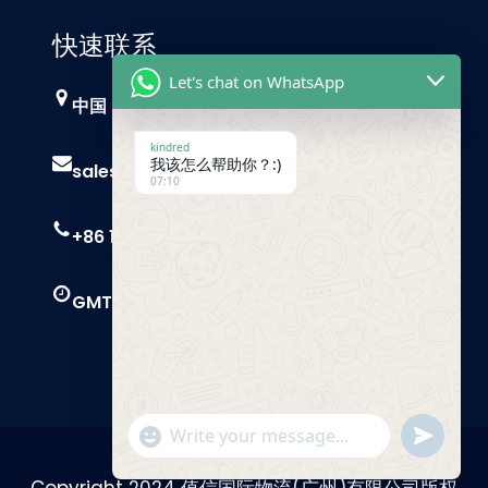
快速联系
Let's chat on WhatsApp
中国，广州
kindred
我该怎么帮助你？:)
sales@trust-freight.com
07:10
+86 186 6503 8749
GMT+8 9 AM – 6 PM
"+chaty_settings.lang.emoji_picker+"
Send
WhatsApp
Message
Copyright 2024 值信国际物流(广州)有限公司版权