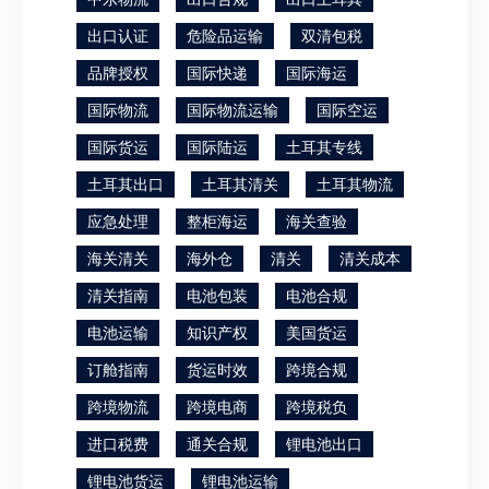
出口认证
危险品运输
双清包税
品牌授权
国际快递
国际海运
国际物流
国际物流运输
国际空运
国际货运
国际陆运
土耳其专线
土耳其出口
土耳其清关
土耳其物流
应急处理
整柜海运
海关查验
海关清关
海外仓
清关
清关成本
清关指南
电池包装
电池合规
电池运输
知识产权
美国货运
订舱指南
货运时效
跨境合规
跨境物流
跨境电商
跨境税负
进口税费
通关合规
锂电池出口
锂电池货运
锂电池运输