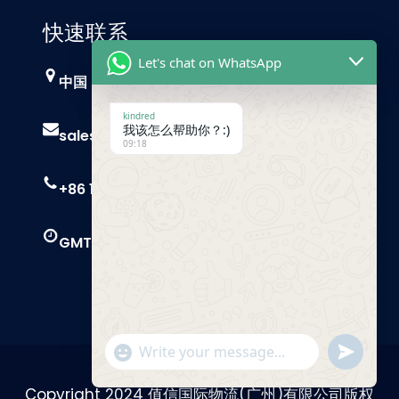
快速联系
Let's chat on WhatsApp
中国，广州
kindred
我该怎么帮助你？:)
sales@trust-freight.com
09:18
+86 186 6503 8749
GMT+8 9 AM – 6 PM
"+chaty_settings.lang.emoji_picker+"
Send
WhatsApp
Message
Copyright 2024 值信国际物流(广州)有限公司版权