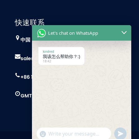
快速联系
Let's chat on WhatsApp
中国，广州
kindred
我该怎么帮助你？:)
sales@trust-freight.com
18:42
+86 186 6503 8749
GMT+8 9 AM – 6 PM
"+chaty_settings.lang.emoji_picker+"
Send
WhatsApp