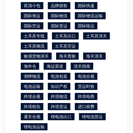
双清小包
品牌授权
国际快递
国际海运
国际物流
国际物流运输
国际空运
国际货运
国际陆运
土耳其专线
土耳其出口
土耳其清关
土耳其物流
土耳其空运
敏感货物清关
海关查验
海关清关
海外仓
海运渠道
清关指南
潮牌物流
电池包装
电池合规
电池运输
知识产权
货运时效
跨境合规
跨境物流
跨境电商
跨境税负
跨境货运
进口税费
通关合规
锂电池出口
锂电池货运
锂电池运输