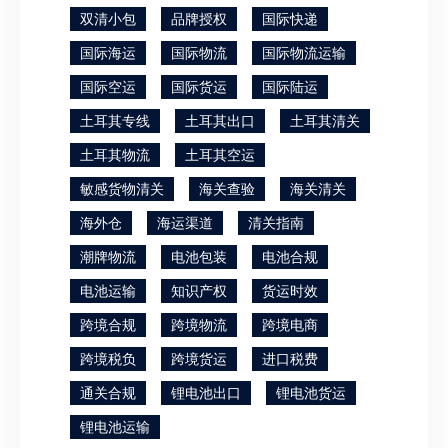
双清小包
品牌授权
国际快递
国际海运
国际物流
国际物流运输
国际空运
国际货运
国际陆运
土耳其专线
土耳其出口
土耳其清关
土耳其物流
土耳其空运
敏感货物清关
海关查验
海关清关
海外仓
海运渠道
清关指南
潮牌物流
电池包装
电池合规
电池运输
知识产权
货运时效
跨境合规
跨境物流
跨境电商
跨境税负
跨境货运
进口税费
通关合规
锂电池出口
锂电池货运
锂电池运输