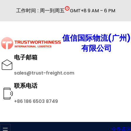
跳
工作时间 : 周一到周五
GMT+8 9 AM – 6 PM
至
内
容
值信国际物流(广州)
有限公司
电子邮箱
sales@trust-freight.com
联系电话
+86 186 6503 8749
业务咨询