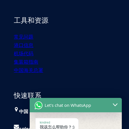
工具和资源
常见问题
港口信息
机场代码
集装箱指南
中国海关总署
快速联系
Let's chat on WhatsApp
中国，广州
kindred
我该怎么帮助你？:)
sales@trust-freight.com