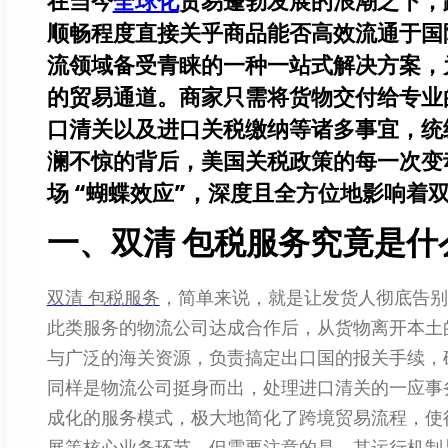
在当今
全球化
贸易蓬勃发展的浪潮之下，
顺畅程度直接关乎商品能否高效流通于国
流领域备受青睐的一种一站式解决方案，
的贸易通道。商家只需将货物交付给专业
口清关以及进口关税缴纳等诸多事宜，统
澜不惊的背后，美国关税政策的每一次变
场 “蝴蝶效应”，深度且全方位地影响着
一、双清 包税服务究竟是什
双清 包税服务
，简单来说，就是让发货人彻底告别
此类服务的物流公司达成合作后，从货物离开本土
与广泛的海关资源，负责搞定出口国的报关手续，
同样是物流公司挺身而出，处理进口清关的一应事
成化的服务模式，极大地简化了跨境贸易流程，使
展等核心业务环节。但需要注意的是，其运行机制