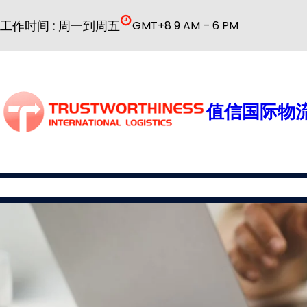
跳
工作时间 : 周一到周五
GMT+8 9 AM – 6 PM
至
内
容
值信国际物流
国际物流
公司简介
物流服务
普货解决方案
特殊货物解决方