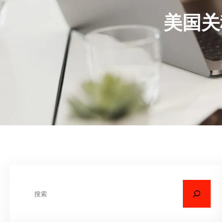
美国关
搜
索