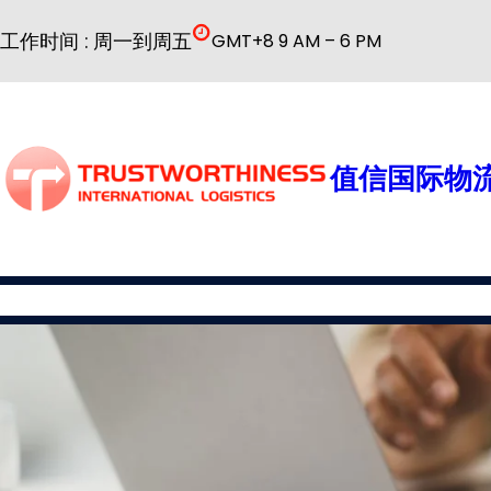
跳
工作时间 : 周一到周五
GMT+8 9 AM – 6 PM
至
内
容
值信国际物流
国际物流
公司简介
物流服务
普货解决方案
特殊货物解决方