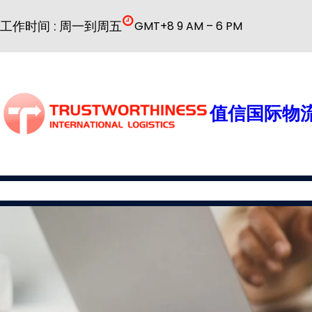
跳
工作时间 : 周一到周五
GMT+8 9 AM – 6 PM
至
内
容
值信国际物流
国际物流
公司简介
物流服务
普货解决方案
特殊货物解决方