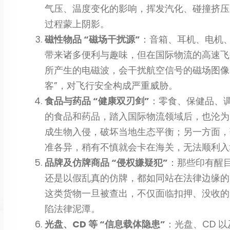
气压、温度变化的影响，挥发汽化、碰撞挤压
过程蒙上阴影。
磁性物品 “磁场干扰源”
：音箱、耳机、电机
带来诸多便利与趣味，但在国际物流的高速飞行
所产生的电磁波，会干扰航空信号的磁场图像
客”，对飞行安全构成严重威胁。
食品与药品 “健康双刃剑”
：零食、保健品、
的食品和药品，踏入国际物流领域后，也沦为
成生物入侵，破坏当地生态平衡；另一方面，
准各异，稍有不慎就会卡在海关，无法顺利入
品牌及仿牌商品 “侵权嫌疑犯”
：那些印有醒
还是以假乱真的仿牌，都如同站在法律边缘的 
这类货物一旦被查出，不仅面临扣押、没收的
陷法律泥潭。
光盘、CD 等 “信息载体隐患”
：光盘、CD 