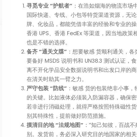
寻觅专业 “护航者”
：在浩如烟海的物流市场
国际快递、专线、小包等特货渠道资源，无论
牌、化妆品，都能凭借丰富的经验和专业的操作
香港 UPS、香港 FedEx 等渠道，因当地政
也是不错的选择。
备齐 “通关文牒”
：想要敏感 货顺利通关，各
要备好 MSDS 说明书和 UN38.3 测试
离不开化学品安全数据说明书和出发口岸的商检
在清关时助其一臂之力。
严守包装 “防线”
：敏感 货的包装绝非小事，
的关键。比如液体必须装入防漏容器，确保密
若非进行消磁处理，就得严格按照特殊磁性货
别其特殊性，提前做好防范措施。
摸清目的地 “法规地图”
：“知己知彼，百战不
别。发货前，务必深入研究目的地国家的相关