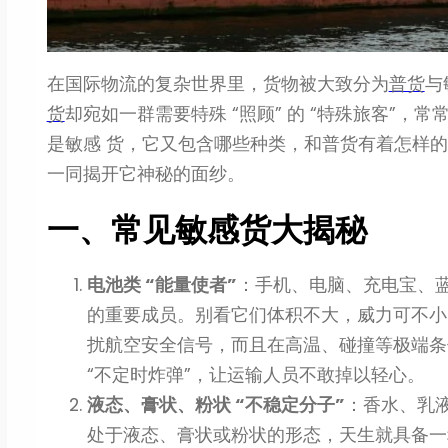
在国际物流的复杂世界里，货物被大致分为
普货
与
货
却宛如一群需要特殊 “照顾” 的 “特殊旅客”
是敏感 货，它又包含哪些种类，和普货有着怎样
一同揭开它神秘的面纱。
一、常见敏感货大揭秘
电池类 “能量使者”
：手机、电脑、充电宝、
的重要成员。别看它们体积不大，威力可不小
扰航空安全信号，而且在高温、碰撞等极端条
“不定时炸弹”，让运输人员不敢掉以轻心。
液态、膏状、粉状 “不稳定分子”
：香水、乳
处于液态、膏状或粉状的形态，天生就具备一种