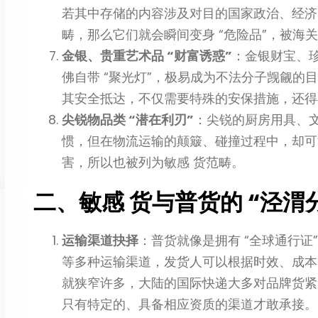
若其中存储的内容涉及对目的国家政治、经济
畴，那么它们就会瞬间变身 “危险品”，被海
金银、贵重艺术品 “财富诱惑”
：金银财宝、
佛自带 “聚光灯”，极易成为不法分子觊觎的
其安全抵达，不仅需要特殊的安保措施，还得
尖锐物品类 “潜在利刃”
：尖锐的厨房用具、
惯，但在物流运输的颠簸、碰撞过程中，却可
害，所以也被列为敏感 货范畴。
二、敏感 货与普货的 “泾渭
运输渠道抉择
：普货就像是拥有 “全球通行证
等多种运输渠道，发货人可以根据时效、成本等
就狭窄许多，大陆的国际快递大多对品牌货紧
只有特定的、具备相应资质的渠道才敢承接。