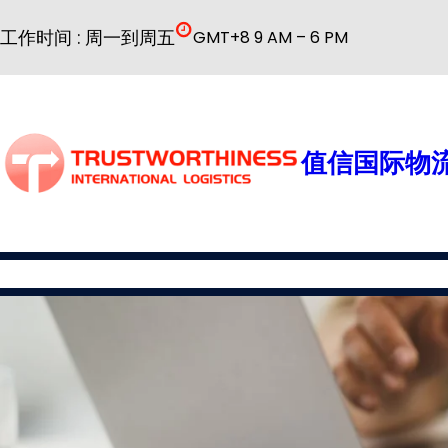
跳
工作时间 : 周一到周五
GMT+8 9 AM – 6 PM
至
内
容
值信国际物流
国际物流
公司简介
物流服务
普货解决方案
特殊货物解决方