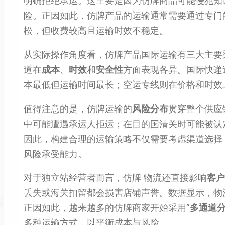
明确拒绝承运。这主要是因为仿牌商品可能侵犯知
险。正因如此，仿牌产品的运输通常需要通过专门
松，但收费较高且运输时效不稳定。
从实际操作角度看，仿牌产品国际运输有三大主要
道在
成本
、
时效
和
安全性
方面表现各异。国际快递
本最低但运输时间最长；空运专线则在价格和时效
值得注意的是，仿牌运输的
风险分布
贯穿整个供应
中可能遭遇承运人拒运；在目的国清关时可能被认
因此，构建合理的运输策略不仅需要考虑渠道选择
风险承受能力。
对于独立站经营者而言，仿牌 物流还直接影响
客户
丢失或海关扣留都会损害店铺声誉。数据显示，物
正因如此，越来越多的仿牌商家开始采用”
多通道
多种运输方式，以平衡成本与风险。