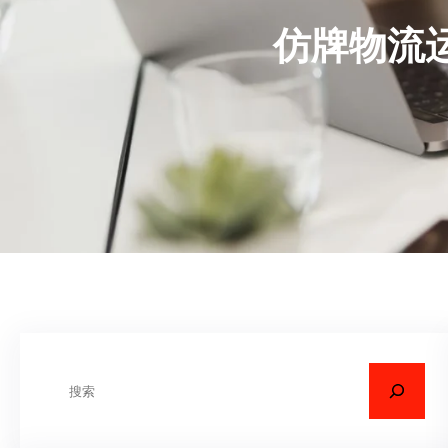
仿牌物流
搜
索