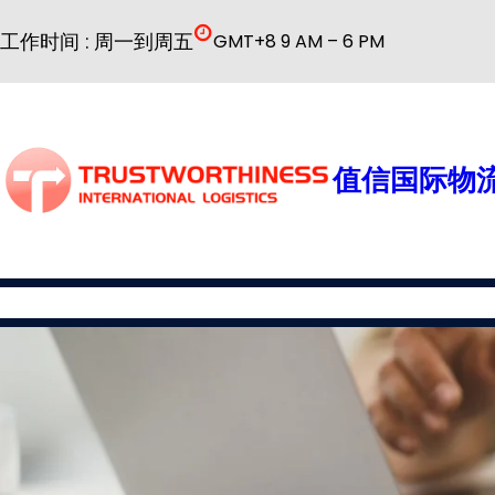
跳
工作时间 : 周一到周五
GMT+8 9 AM – 6 PM
至
内
容
值信国际物流
国际物流
公司简介
物流服务
普货解决方案
特殊货物解决方