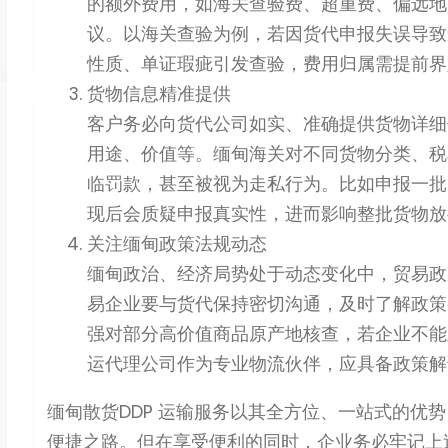
的额外费用，如海关查验费、超重费、偏远地
议。以海关查验为例，若因货代申报失误导致
性质、单证瑕疵引发查验，费用归属需提前界
货物信息精准提供
客户务必向货代公司如实、准确提供货物详细
用途、价值等。缅甸海关对不同货物分类、税
临罚款，甚至被视为走私行为。比如申报一批
现后会质疑申报真实性，进而影响整批货物放
关注缅甸政策法规动态
缅甸政治、经济局势处于动态变化中，贸易政
易企业要与货代保持密切沟通，及时了解政策
强对部分高价值商品原产地核查，若企业不能
运代理公司作为专业物流伙伴，应具备政策解
缅甸散货DDP 运输服务以其全方位、一站式的优
便捷之路。但在享受便利的同时，企业务必牢记上