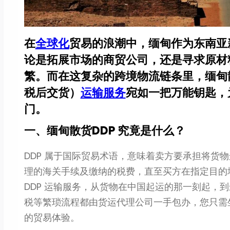
在
全球化
贸易的浪潮中，缅甸作为东南亚
论是拓展市场的商贸公司，还是寻求原材
繁。而在这复杂的跨境物流链条里，缅甸散货 DD
税后交货）
运输服务
宛如一把万能钥匙，
门。
一、缅甸散货DDP 究竟是什么？
DDP 属于国际贸易术语，意味着卖方要承担将货
理的海关手续及缴纳的税费，直至买方在指定目的
DDP 运输服务，从货物在中国起运的那一刻起，
税等繁琐流程都由货运代理公司一手包办，您只需坐
的贸易体验。