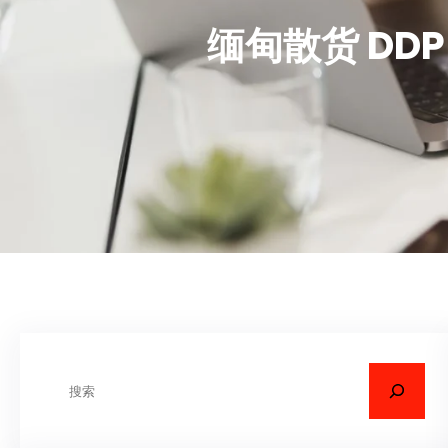
缅甸散货 D
搜
索