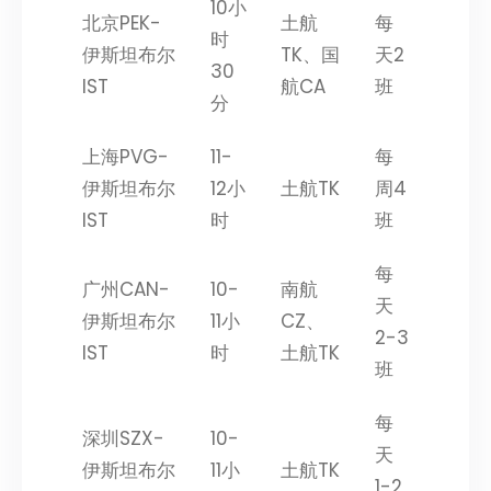
10小
北京PEK-
土航
每
时
伊斯坦布尔
TK、国
天2
30
IST
航CA
班
分
上海PVG-
11-
每
伊斯坦布尔
12小
土航TK
周4
IST
时
班
每
广州CAN-
10-
南航
天
伊斯坦布尔
11小
CZ、
2-3
IST
时
土航TK
班
每
深圳SZX-
10-
天
伊斯坦布尔
11小
土航TK
1-2