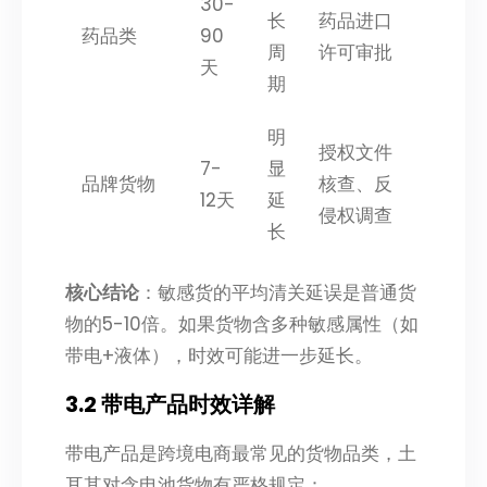
30-
长
药品进口
药品类
90
周
许可审批
天
期
明
授权文件
7-
显
品牌货物
核查、反
12天
延
侵权调查
长
核心结论
：敏感货的平均清关延误是普通货
物的5-10倍。如果货物含多种敏感属性（如
带电+液体），时效可能进一步延长。
3.2 带电产品时效详解
带电产品是跨境电商最常见的货物品类，土
耳其对含电池货物有严格规定：