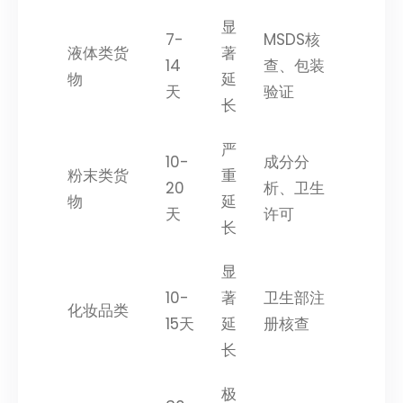
显
7-
MSDS核
液体类货
著
14
查、包装
物
延
天
验证
长
严
10-
成分分
粉末类货
重
20
析、卫生
物
延
天
许可
长
显
10-
著
卫生部注
化妆品类
15天
延
册核查
长
极