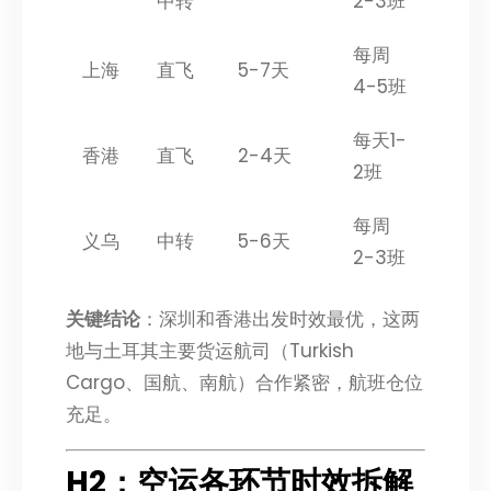
中转
2-3班
每周
上海
直飞
5-7天
4-5班
每天1-
香港
直飞
2-4天
2班
每周
义乌
中转
5-6天
2-3班
关键结论
：深圳和香港出发时效最优，这两
地与土耳其主要货运航司（Turkish
Cargo、国航、南航）合作紧密，航班仓位
充足。
H2：空运各环节时效拆解