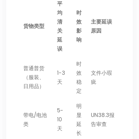
平
均
时
清
效
主要延误
货物类型
关
影
原因
延
响
误
时
普通普货
1-3
效
文件小瑕
（服装、
天
稳
疵
日用品）
定
明
5-
带电/电池
显
UN38.3报
10
类
延
告审查
天
长