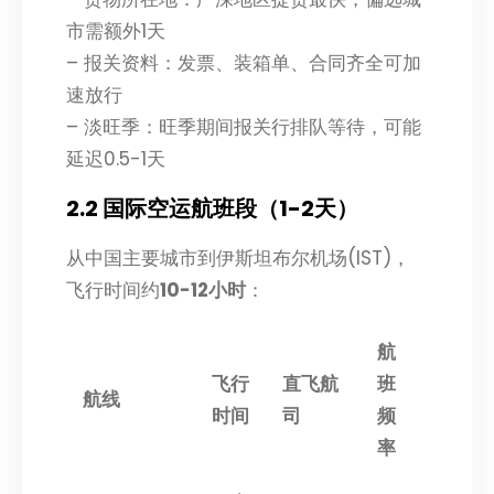
市需额外1天
– 报关资料：发票、装箱单、合同齐全可加
速放行
– 淡旺季：旺季期间报关行排队等待，可能
延迟0.5-1天
2.2 国际空运航班段（1-2天）
从中国主要城市到伊斯坦布尔机场(IST)，
飞行时间约
10-12小时
：
航
飞行
直飞航
班
航线
时间
司
频
率