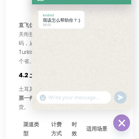
天
kindred
我该怎么帮助你？:)
直飞优势
：航程短、航班多、仓位稳定、清
08:05
关衔接顺畅。土耳其航空与中国国航共享代
码，从北京/上海每天有直飞航班，且
Turkish Cargo货运网络覆盖土耳其全境81
个省。
4.2 土耳其空运双清小包专线
土耳其空运双清包税服务采用
小包专线（一
"+chaty_settings.lang.emoji_picker+"
Send
票一件）模式
，适合跨境电商小件货物发
WhatsApp
货。
Message
渠道类
计费
时
适用场景
型
方式
效
Hide
chaty