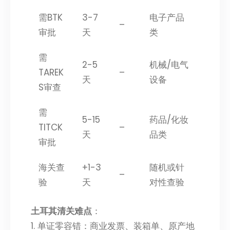
需BTK
3-7
电子产品
–
审批
天
类
需
2-5
机械/电气
TAREK
–
天
设备
S审查
需
5-15
药品/化妆
TITCK
–
天
品类
审批
海关查
+1-3
随机或针
–
验
天
对性查验
土耳其清关难点
：
1. 单证零容错：商业发票、装箱单、原产地