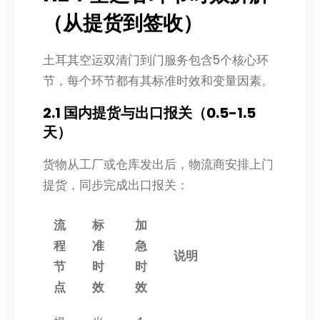
（从提货到签收）
土耳其空运双清门到门服务包含5个核心环
节，每个环节都有其标准时效和变量因素。
2.1 国内提货与出口报关（0.5-1.5
天）
货物从工厂或仓库发出后，物流商安排上门
提货，同步完成出口报关：
流
标
加
程
准
急
说明
节
时
时
点
效
效