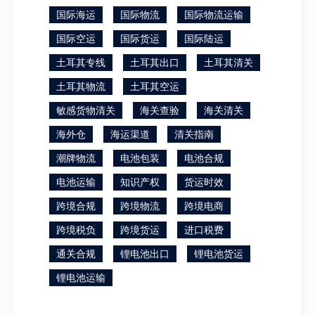
国际海运
国际物流
国际物流运输
国际空运
国际货运
国际陆运
土耳其专线
土耳其出口
土耳其清关
土耳其物流
土耳其空运
敏感货物清关
海关查验
海关清关
海外仓
海运渠道
清关指南
潮牌物流
电池包装
电池合规
电池运输
知识产权
货运时效
跨境合规
跨境物流
跨境电商
跨境税负
跨境货运
进口税费
通关合规
锂电池出口
锂电池货运
锂电池运输