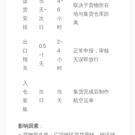
提
当
4-
取决于货物所在
货
天-
6
地与集货仓库距
安
次
小
离
排
日
时
出
2-
0.5
口
4
正常申报，审核
-1
报
小
无误即放行
天
关
时
入
仓
次
当
集货完成后制作
装
日
天
航空运单
板
影响因素
：
– 货物所在地：广深地区提货最快，偏远城