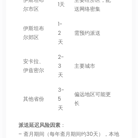
1天
尔市区
送网络密集
1-
伊斯坦布
2
需预约派送
尔郊区
天
2-
安卡拉、
3
主要城市
伊兹密尔
天
3-
偏远地区可能更
其他省份
5
长
天
派送延迟风险因素
：
– 斋月期间（每年斋月期间约30天），本地