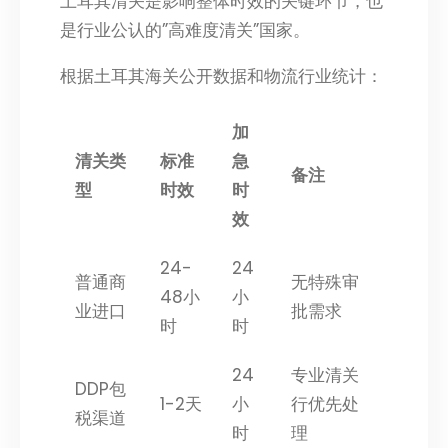
土耳其清关是影响整体时效的关键环节，也
是行业公认的”高难度清关”国家。
根据土耳其海关公开数据和物流行业统计：
加
清关类
标准
急
备注
型
时效
时
效
24-
24
普通商
无特殊审
48小
小
业进口
批需求
时
时
24
专业清关
DDP包
1-2天
小
行优先处
税渠道
时
理