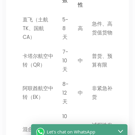
效
性
直飞（土航
5-
急件、高
TK、国航
8
高
货值货物
CA）
天
7-
卡塔尔航空中
普货、预
10
中
转（QR）
算有限
天
8-
阿联酋航空中
非紧急补
12
中
转（EK）
货
天
10
-
试探性发
混合渠道
低
Let's chat on WhatsApp
15
货