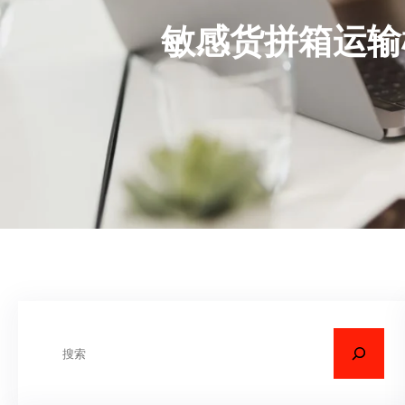
敏感货拼箱运输
搜
索