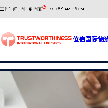
跳
工作时间 : 周一到周五
GMT+8 9 AM – 6 PM
至
内
容
值信国际物流
国际物流
公司简介
物流服务
普货解决方案
特殊货物解决方