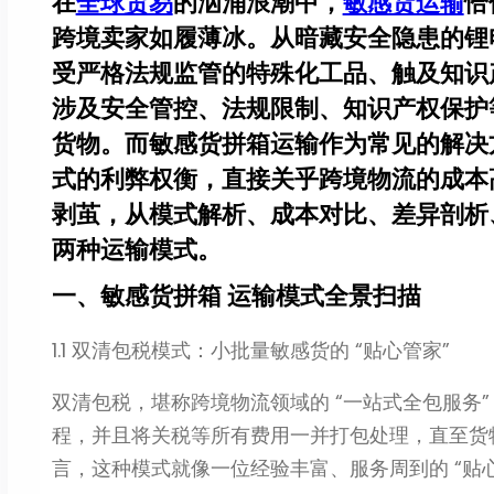
在
全球贸易
的汹涌浪潮中，
敏感货运输
恰
跨境卖家如履薄冰。从暗藏安全隐患的锂
受严格法规监管的特殊化工品、触及知识
涉及安全管控、法规限制、知识产权保护
货物。而敏感货拼箱运输作为常见的解决
式的利弊权衡，直接关乎跨境物流的成本
剥茧，从模式解析、成本对比、差异剖析
两种运输模式。​
一、敏感货拼箱 运输模式全景扫描​
1.1 双清包税模式：小批量敏感货的 “贴心管家”​
双清包税，堪称跨境物流领域的 “一站式全包服务
程，并且将关税等所有费用一并打包处理，直至货
言，这种模式就像一位经验丰富、服务周到的 “贴心