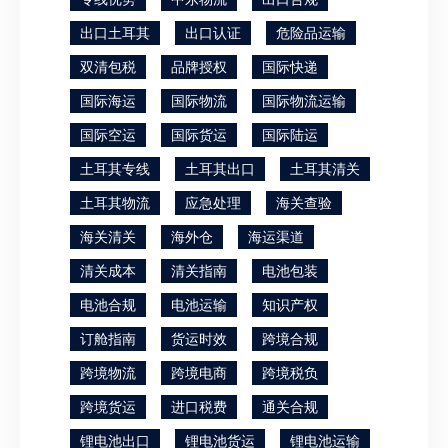
出口土耳其
出口认证
危险品运输
双清包税
品牌授权
国际快递
国际海运
国际物流
国际物流运输
国际空运
国际货运
国际陆运
土耳其专线
土耳其出口
土耳其清关
土耳其物流
应急处理
海关查验
海关清关
海外仓
海运渠道
清关成本
清关指南
电池包装
电池合规
电池运输
知识产权
订舱指南
货运时效
跨境合规
跨境物流
跨境电商
跨境税负
跨境货运
进口税费
通关合规
锂电池出口
锂电池货运
锂电池运输