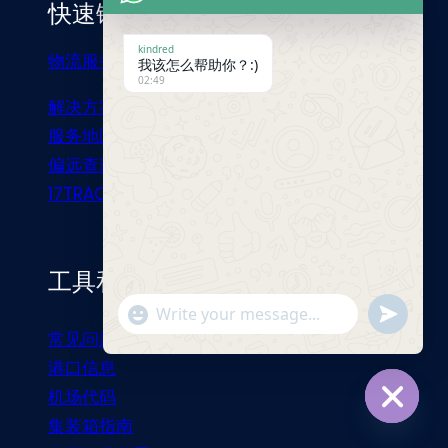
快速链接
kindred
物流服务
我该怎么帮助你？:)
02:49
解决方案
服务地区
偏远查询
17TRACK
工具和资源
"+chaty_settings.lang.emoji_picker+"
Send
WhatsApp
常见问题
Message
港口信息
机场代码
集装箱指南
Hide
chaty