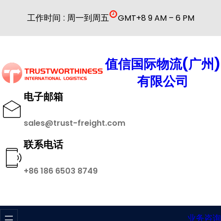
跳
工作时间 : 周一到周五
GMT+8 9 AM – 6 PM
至
内
容
值信国际物流(广州)
有限公司
电子邮箱
sales@trust-freight.com
联系电话
+86 186 6503 8749
业务咨询