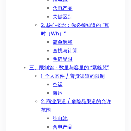
含电产品
关键区别
2. 核心概念：你必须知道的 “瓦
时（Wh）”
简单解释
查找与计算
明确界限
三、限制篇：数量与容量的 “紧箍咒”
1. 个人寄件 / 普货渠道的限制
空运
海运
2. 商业渠道 / 危险品渠道的允许
范围
纯电池
含电产品