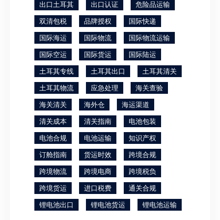
出口土耳其
出口认证
危险品运输
双清包税
品牌授权
国际快递
国际海运
国际物流
国际物流运输
国际空运
国际货运
国际陆运
土耳其专线
土耳其出口
土耳其清关
土耳其物流
应急处理
海关查验
海关清关
海外仓
海运渠道
清关成本
清关指南
电池包装
电池合规
电池运输
知识产权
订舱指南
货运时效
跨境合规
跨境物流
跨境电商
跨境税负
跨境货运
进口税费
通关合规
锂电池出口
锂电池货运
锂电池运输