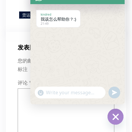
3. 最后提醒
货运知识
kindred
我该怎么帮助你？:)
21:49
发表回复
您的邮箱地址不会被公开。
必填项已用
*
标注
评论
*
"+chaty_settings.lang.emoji_picker+"
Send
WhatsApp
Message
Hide
chaty