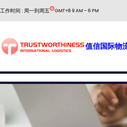
跳
工作时间 : 周一到周五
GMT+8 9 AM – 6 PM
至
内
容
值信国际物流
国际物流
公司简介
物流服务
普货解决方案
特殊货物解决方