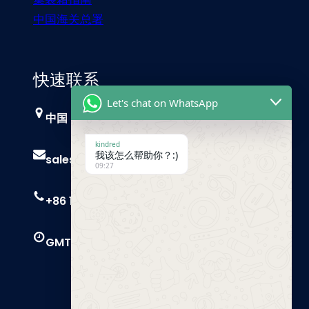
中国海关总署
快速联系
Let's chat on WhatsApp
中国，广州
kindred
我该怎么帮助你？:)
sales@trust-freight.com
09:27
+86 186 6503 8749
GMT+8 9 AM – 6 PM