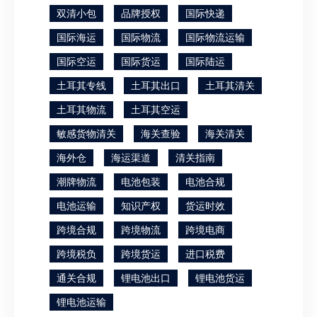
双清小包
品牌授权
国际快递
国际海运
国际物流
国际物流运输
国际空运
国际货运
国际陆运
土耳其专线
土耳其出口
土耳其清关
土耳其物流
土耳其空运
敏感货物清关
海关查验
海关清关
海外仓
海运渠道
清关指南
潮牌物流
电池包装
电池合规
电池运输
知识产权
货运时效
跨境合规
跨境物流
跨境电商
跨境税负
跨境货运
进口税费
通关合规
锂电池出口
锂电池货运
锂电池运输