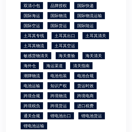
双清小包
品牌授权
国际快递
国际海运
国际物流
国际物流运输
国际空运
国际货运
国际陆运
土耳其专线
土耳其出口
土耳其清关
土耳其物流
土耳其空运
敏感货物清关
海关查验
海关清关
海外仓
海运渠道
清关指南
潮牌物流
电池包装
电池合规
电池运输
知识产权
货运时效
跨境合规
跨境物流
跨境电商
跨境税负
跨境货运
进口税费
通关合规
锂电池出口
锂电池货运
锂电池运输