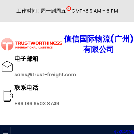
跳
工作时间 : 周一到周五
GMT+8 9 AM – 6 PM
至
内
容
值信国际物流(广州)
有限公司
电子邮箱
sales@trust-freight.com
联系电话
+86 186 6503 8749
业务咨询