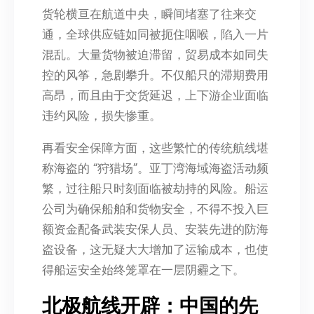
货轮横亘在航道中央，瞬间堵塞了往来交
通，全球供应链如同被扼住咽喉，陷入一片
混乱。大量货物被迫滞留，贸易成本如同失
控的风筝，急剧攀升。不仅船只的滞期费用
高昂，而且由于交货延迟，上下游企业面临
违约风险，损失惨重。
再看安全保障方面，这些繁忙的传统航线堪
称海盗的 “狩猎场”。亚丁湾海域海盗活动频
繁，过往船只时刻面临被劫持的风险。船运
公司为确保船舶和货物安全，不得不投入巨
额资金配备武装安保人员、安装先进的防海
盗设备，这无疑大大增加了运输成本，也使
得船运安全始终笼罩在一层阴霾之下。
北极航线开辟：中国的先