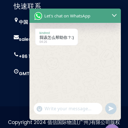
快速联系
Let's chat on WhatsApp
中国，广州
kindred
我该怎么帮助你？:)
sales@trust-freight.com
04:26
+86 186 6503 8749
GMT+8 9 AM – 6 PM
"+chaty_settings.lang.emoji_picker+"
Send
WhatsApp
Message
Copyright 2024 值信国际物流(广州)有限公司版权