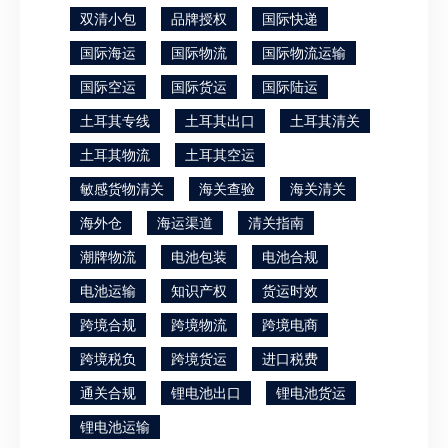
双清小包
品牌授权
国际快递
国际海运
国际物流
国际物流运输
国际空运
国际货运
国际陆运
土耳其专线
土耳其出口
土耳其清关
土耳其物流
土耳其空运
敏感货物清关
海关查验
海关清关
海外仓
海运渠道
清关指南
潮牌物流
电池包装
电池合规
电池运输
知识产权
货运时效
跨境合规
跨境物流
跨境电商
跨境税负
跨境货运
进口税费
通关合规
锂电池出口
锂电池货运
锂电池运输