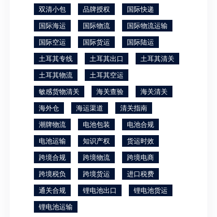
双清小包
品牌授权
国际快递
国际海运
国际物流
国际物流运输
国际空运
国际货运
国际陆运
土耳其专线
土耳其出口
土耳其清关
土耳其物流
土耳其空运
敏感货物清关
海关查验
海关清关
海外仓
海运渠道
清关指南
潮牌物流
电池包装
电池合规
电池运输
知识产权
货运时效
跨境合规
跨境物流
跨境电商
跨境税负
跨境货运
进口税费
通关合规
锂电池出口
锂电池货运
锂电池运输