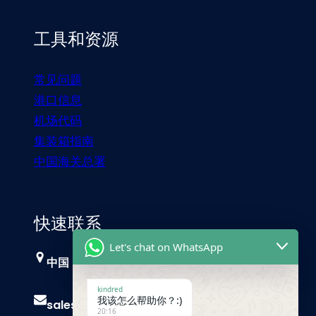
工具和资源
常见问题
港口信息
机场代码
集装箱指南
中国海关总署
快速联系
Let's chat on WhatsApp
中国，广州
kindred
我该怎么帮助你？:)
sales@trust-freight.com
20:16