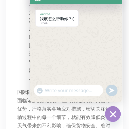
量、质量是否与运输合同一致。检查
货物的包装是否完好，是否有因高
kindred
我该怎么帮助你？:)
温、颠簸等原因导致的货物损坏、变
08:44
质等情况。如发现货物存在问题，及
时与发货方、收货方沟通协商，按照
国际货运合同和相关法律法规的规定
进行妥善处理。同时，对货物的运输
过程进行总结，分析可能导致货物问
题的原因，以便在今后的运输中采取
相应的改进措施。
"+chaty_settings.lang.emoji_picker+"
Send
国际陆运 卡航在夏季炎热天气下的国际货运
WhatsApp
Message
面临诸多复杂挑战，但只要充分发挥其固有
优势，严格落实各项应对措施，密切关注运
输过程中的每一个细节，就能有效降低炎热
Hide
天气带来的不利影响，确保货物安全、准时
chaty