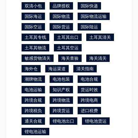
双清小包
品牌授权
国际快递
国际海运
国际物流
国际物流运输
国际空运
国际货运
国际陆运
土耳其专线
土耳其出口
土耳其清关
土耳其物流
土耳其空运
敏感货物清关
海关查验
海关清关
海外仓
海运渠道
清关指南
潮牌物流
电池包装
电池合规
电池运输
知识产权
货运时效
跨境合规
跨境物流
跨境电商
跨境税负
跨境货运
进口税费
通关合规
锂电池出口
锂电池货运
锂电池运输