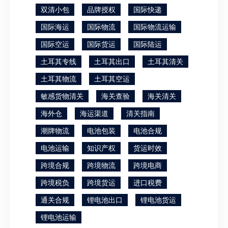
双清小包
品牌授权
国际快递
国际海运
国际物流
国际物流运输
国际空运
国际货运
国际陆运
土耳其专线
土耳其出口
土耳其清关
土耳其物流
土耳其空运
敏感货物清关
海关查验
海关清关
海外仓
海运渠道
清关指南
潮牌物流
电池包装
电池合规
电池运输
知识产权
货运时效
跨境合规
跨境物流
跨境电商
跨境税负
跨境货运
进口税费
通关合规
锂电池出口
锂电池货运
锂电池运输