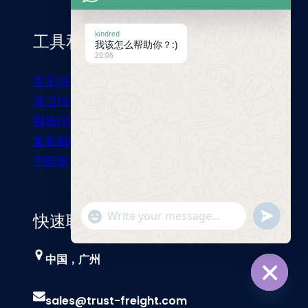
kindred
工具和资源
我该怎么帮助你？:)
20:06
常见问题
港口信息
机场代码
集装箱指南
中国海关总署
"+chaty_settings.lang.emoji_picker+"
Send
快速联系
WhatsApp
Message
中国，广州
Hide
sales@trust-freight.com
chaty