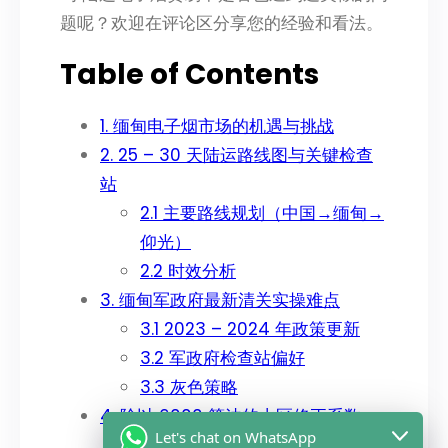
题呢？欢迎在评论区分享您的经验和看法。
Table of Contents
1. 缅甸电子烟市场的机遇与挑战
2. 25 – 30 天陆运路线图与关键检查
站
2.1 主要路线规划（中国→缅甸→
仰光）
2.2 时效分析
3. 缅甸军政府最新清关实操难点
3.1 2023 – 2024 年政策更新
3.2 军政府检查站偏好
3.3 灰色策略
4. 除以 6000 算法的山区修正系数
Let's chat on WhatsApp
4.1 基础公式：体积重 vs. 实际重