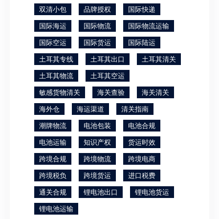
双清小包
品牌授权
国际快递
国际海运
国际物流
国际物流运输
国际空运
国际货运
国际陆运
土耳其专线
土耳其出口
土耳其清关
土耳其物流
土耳其空运
敏感货物清关
海关查验
海关清关
海外仓
海运渠道
清关指南
潮牌物流
电池包装
电池合规
电池运输
知识产权
货运时效
跨境合规
跨境物流
跨境电商
跨境税负
跨境货运
进口税费
通关合规
锂电池出口
锂电池货运
锂电池运输