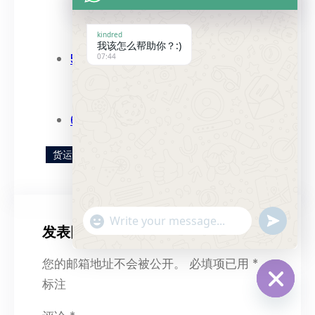
4.2 场景应用
kindred
4.3 成本优化建议
我该怎么帮助你？:)
5. 风险提示与替代方案
07:44
5.1 高风险环节
5.2 备选方案
6. 结语
货运知识
"+chaty_settings.lang.emoji_picker+"
Send
发表回复
WhatsApp
Message
您的邮箱地址不会被公开。
必填项已用
*
标注
Hide
chaty